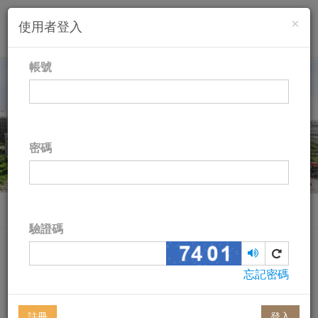
×
使用者登入
Toggl
naviga
帳號
密碼
成大醫院臨床醫學研究中心電子報
驗證碼
首頁
核心/共同實驗室
核心實驗室
播
換
放
一
忘記密碼
語
張
核心實驗室
音
圖
註冊
登入