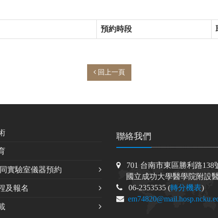
預約時段
回上一頁
術
聯絡我們
育
701 台南市東區勝利路138
共同實驗室儀器預約
國立成功大學醫學院附設醫
06-2353535 (
轉分機表
)
程及報名
em74820@mail.hosp.ncku.e
載