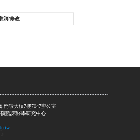
取消/修改
號 門診大樓7樓7047辦公室
院臨床醫學研究中心
du.tw