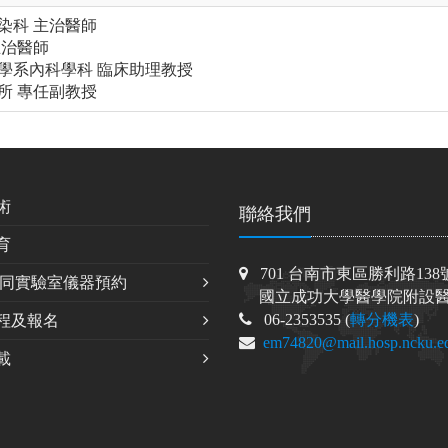
染科 主治醫師
主治醫師
學系內科學科 臨床助理教授
所 專任副教授
術
聯絡我們
育
701 台南市東區勝利路138
共同實驗室儀器預約
國立成功大學醫學院附設醫
06-2353535 (
轉分機表
)
程及報名
em74820@mail.hosp.ncku.e
載