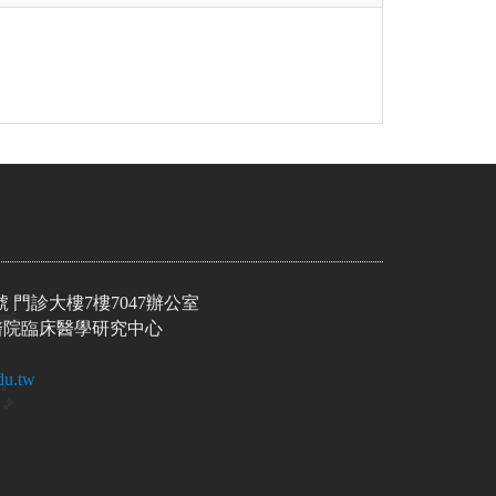
號 門診大樓7樓7047辦公室
院臨床醫學研究中心
du.tw