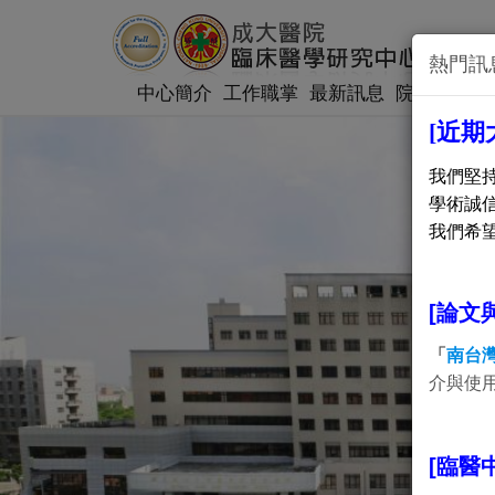
熱門訊
中心簡介
工作職掌
最新訊息
院內研究計
[近
我們堅
學術誠
我們希
[
論文
「
南台
介與使
[臨醫