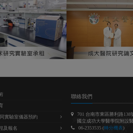
術
聯絡我們
育
701 台南市東區勝利路138
共同實驗室儀器預約
國立成功大學醫學院附設醫
06-2353535 (
轉分機表
)
程及報名