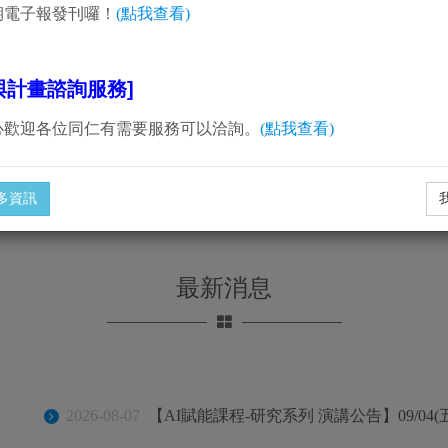
期電子報發刊囉！
(點我查看)
與計畫諮詢服務]
心歡迎各位同仁有需要服務可以洽詢。
(點我查看)
多資訊
最新消息
2026-08-07
【AI賦能課程-研究系列 演講公告】09/04(五)