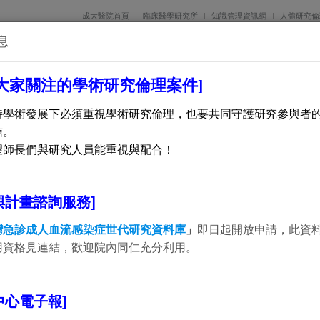
成大醫院首頁
臨床醫學研究所
知識管理資訊網
人體研究倫
息
畫
研究論文發表
成醫學術
人才培育
諮詢預約
核心/共同
期大家關注的學術研究倫理案件]
持學術發展下必須重視學術研究倫理，也要共同守護研究參與者
信。
望師長們與研究人員能重視與配合！
與計畫諮詢服務
]
灣急診成人血流感染症世代研究資料庫
」
即日起開放申請，此資
用資格見連結，歡迎院內同仁充分利用。
中心電子報]