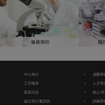
中心簡介
成醫學
工作職掌
人才培
最新訊息
核心/
論文與計畫諮詢
訓練課