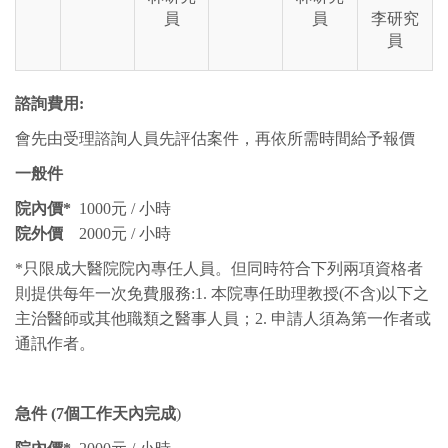
員
員
李研究
員
諮詢費用:
會先由受理諮詢人員先評估案件，再依所需時間給予報價
一般件
院內價*
1000元 / 小時
院外價
2000元 / 小時
*只限成大醫院院內專任人員。但同時符合下列兩項資格者
則提供每年一次免費服務:1. 本院專任助理教授(不含)以下之
主治醫師或其他職類之醫事人員；2. 申請人須為第一作者或
通訊作者。
急件 (7個工作天內完成
)