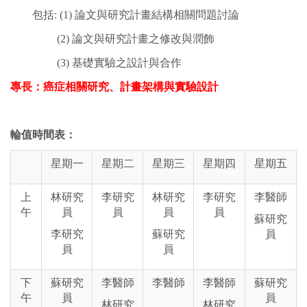
包括: (1) 論文與研究計畫結構相關問題討論
(2) 論文與研究計畫之修改與潤飾
(3) 基礎實驗之設計與合作
專長：癌症相關研究、計畫架構與實驗設計
輪值時間表：
星期一
星期二
星期三
星期四
星期五
上
林研究
李研究
林研究
李研究
李醫師
午
員
員
員
員
蘇研究
李研究
蘇研究
員
員
員
下
蘇研究
李醫師
李醫師
李醫師
蘇研究
午
員
員
林研究
林研究