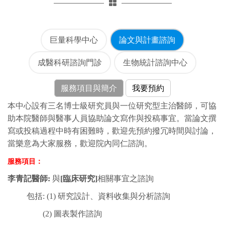
巨量科學中心
論文與計畫諮詢
成醫科研諮詢門診
生物統計諮詢中心
服務項目與簡介
我要預約
本中心設有三
名博士級研究員與一位研究型主治醫師，可協
助本院醫師與醫事人員協助論文寫作與投稿事宜。當論文撰
寫或投稿過程中時有困難時，歡迎先預約撥冗時間與討論，
當樂意為大家服務，歡迎院內同仁諮詢。
服務項目：
李青記醫師:
與
[
臨床研究]
相關事宜之諮詢
包括: (1) 研究設計、資料收集與分析諮詢
(2) 圖表製作諮詢