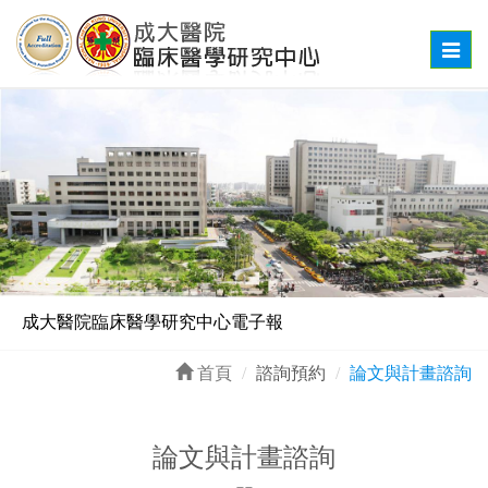
Toggl
naviga
成大醫院臨床醫學研究中心電子報
【實驗室課程】敬請依循疾管署資訊網，請自行下載並閱讀
首頁
諮詢預約
論文與計畫諮詢
論文與計畫諮詢